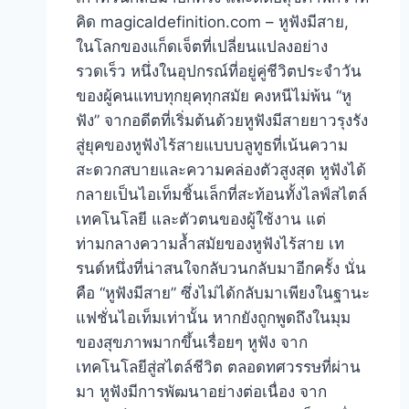
คิด magicaldefinition.com – หูฟังมีสาย,
ในโลกของแก็ดเจ็ตที่เปลี่ยนแปลงอย่าง
รวดเร็ว หนึ่งในอุปกรณ์ที่อยู่คู่ชีวิตประจำวัน
ของผู้คนแทบทุกยุคทุกสมัย คงหนีไม่พ้น “หู
ฟัง” จากอดีตที่เริ่มต้นด้วยหูฟังมีสายยาวรุงรัง
สู่ยุคของหูฟังไร้สายแบบบลูทูธที่เน้นความ
สะดวกสบายและความคล่องตัวสูงสุด หูฟังได้
กลายเป็นไอเท็มชิ้นเล็กที่สะท้อนทั้งไลฟ์สไตล์
เทคโนโลยี และตัวตนของผู้ใช้งาน แต่
ท่ามกลางความล้ำสมัยของหูฟังไร้สาย เท
รนด์หนึ่งที่น่าสนใจกลับวนกลับมาอีกครั้ง นั่น
คือ “หูฟังมีสาย” ซึ่งไม่ได้กลับมาเพียงในฐานะ
แฟชั่นไอเท็มเท่านั้น หากยังถูกพูดถึงในมุม
ของสุขภาพมากขึ้นเรื่อยๆ หูฟัง จาก
เทคโนโลยีสู่สไตล์ชีวิต ตลอดทศวรรษที่ผ่าน
มา หูฟังมีการพัฒนาอย่างต่อเนื่อง จาก