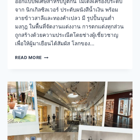
ออกแบบพิเศษสำหรับบูติกนี้ โมเดลเครื่องประดับ
จาก นิกเกิลซิลเวอร์ ประดับผนังสีน้ำเงิน พร้อม
ลายข้าวสาลีและทองคำเปลว มี รูปปั้นนูนต่ำ
มงกุฎ ในพื้นที่จัดงานแต่งงาน การตกแต่งทุกส่วน
ถูกสร้างด้วยความประณีตโดยช่างผู้เชี่ยวชาญ
เพื่อให้ผู้มาเยือนได้สัมผัส โลกของ…
CHAUMET
READ MORE
เปิด
บูติ
ก
แรก
ใน
ไทย
ที่
ICONSIAM
พร้อม
เครื่อง
ประดับ
ชั้น