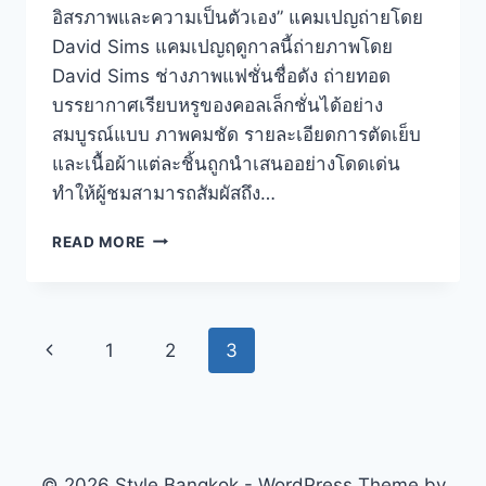
อิสรภาพและความเป็นตัวเอง” แคมเปญถ่ายโดย
David Sims แคมเปญฤดูกาลนี้ถ่ายภาพโดย
David Sims ช่างภาพแฟชั่นชื่อดัง ถ่ายทอด
บรรยากาศเรียบหรูของคอลเล็กชั่นได้อย่าง
สมบูรณ์แบบ ภาพคมชัด รายละเอียดการตัดเย็บ
และเนื้อผ้าแต่ละชิ้นถูกนำเสนออย่างโดดเด่น
ทำให้ผู้ชมสามารถสัมผัสถึง…
DIOR
READ MORE
SPRING/SUMMER
2026
แคมเปญ
เด
Page
Previous
1
2
3
บิ
วต์
navigation
Page
โดย
JONATHAN
ANDERSON
© 2026 Style Bangkok - WordPress Theme by