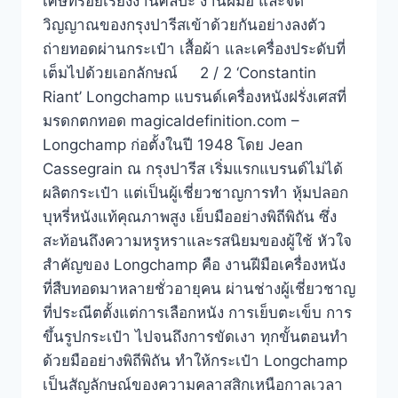
เศษที่ร้อยเรียงงานศิลปะ งานฝีมือ และจิต
วิญญาณของกรุงปารีสเข้าด้วยกันอย่างลงตัว
ถ่ายทอดผ่านกระเป๋า เสื้อผ้า และเครื่องประดับที่
เต็มไปด้วยเอกลักษณ์ 2 / 2 ‘Constantin
Riant’ Longchamp แบรนด์เครื่องหนังฝรั่งเศสที่
มรดกตกทอด magicaldefinition.com –
Longchamp ก่อตั้งในปี 1948 โดย Jean
Cassegrain ณ กรุงปารีส เริ่มแรกแบรนด์ไม่ได้
ผลิตกระเป๋า แต่เป็นผู้เชี่ยวชาญการทำ หุ้มปลอก
บุหรี่หนังแท้คุณภาพสูง เย็บมืออย่างพิถีพิถัน ซึ่ง
สะท้อนถึงความหรูหราและรสนิยมของผู้ใช้ หัวใจ
สำคัญของ Longchamp คือ งานฝีมือเครื่องหนัง
ที่สืบทอดมาหลายชั่วอายุคน ผ่านช่างผู้เชี่ยวชาญ
ที่ประณีตตั้งแต่การเลือกหนัง การเย็บตะเข็บ การ
ขึ้นรูปกระเป๋า ไปจนถึงการขัดเงา ทุกขั้นตอนทำ
ด้วยมืออย่างพิถีพิถัน ทำให้กระเป๋า Longchamp
เป็นสัญลักษณ์ของความคลาสสิกเหนือกาลเวลา