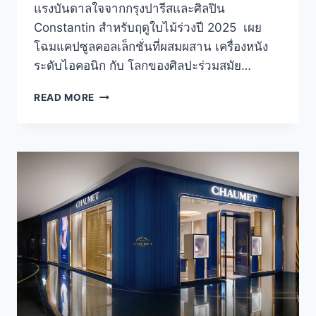
แรงบันดาลใจจากกรุงปารีสและศิลปิน
Constantin สำหรับฤดูใบไม้ร่วงปี 2025 เผย
โฉมแคปซูลคอลเล็กชั่นที่ผสมผสาน เครื่องหนัง
ระดับไอคอนิก กับ โลกของศิลปะร่วมสมัย…
LONGCHAMP
READ MORE
X
CONSTANTIN
คอล
เล็ก
ชั่น
เครื่อง
หนัง
และ
ศิลปะ
ปารีส