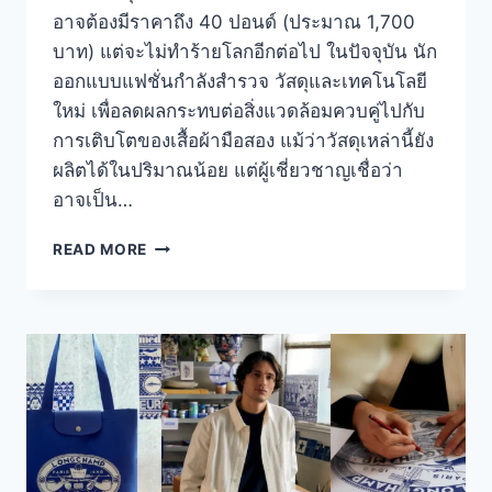
อาจต้องมีราคาถึง 40 ปอนด์ (ประมาณ 1,700
บาท) แต่จะไม่ทำร้ายโลกอีกต่อไป ในปัจจุบัน นัก
ออกแบบแฟชั่นกำลังสำรวจ วัสดุและเทคโนโลยี
ใหม่ เพื่อลดผลกระทบต่อสิ่งแวดล้อมควบคู่ไปกับ
การเติบโตของเสื้อผ้ามือสอง แม้ว่าวัสดุเหล่านี้ยัง
ผลิตได้ในปริมาณน้อย แต่ผู้เชี่ยวชาญเชื่อว่า
อาจเป็น…
วัสดุ
READ MORE
แฟชั่น
รักษ์
โลก
3
ชนิด
ที่
อาจ
กำหนด
อนาคต
แฟชั่น