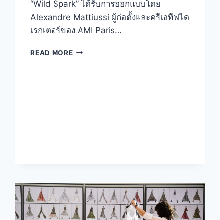
“Wild Spark” ได้รับการออกแบบโดย
Alexandre Mattiussi ผู้ก่อตั้งและครีเอทีฟได
เรกเตอร์ของ AMI Paris…
AMI
READ MORE
PARIS
คอล
เล็ก
ชั่น
ตรุษ
จีน
WILD
SPARK
ต้อนรับ
ปี
มะเมีย
2026