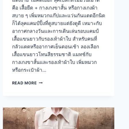
คือ เสื้อยืด + กางเกงขาสั้น หรือกางเกงผ้า
สบาย ๆ เพิ่มหมวกแก๊ปและแว่นกันแดดอีกนิด
ก็ได้ลุคแคมป์ปิ้งที่ดูสบายแต่ยังดูดี เหมาะกับ
อากาศกลางวันและการเดินเล่นรอบแคมป์
เสื้อแขนยาวกับรองเท้าผ้าใบ สำหรับคนที่
กลัวแดดหรืออากาศเย็นตอนเช้า ลองเลือก
เสื้อแขนยาวโทนสีธรรมชาติ แมทช์กับ
กางเกงขาสั้นและรองเท้าผ้าใบ เพิ่มหมวก
หรือกระเป๋าผ้า…
รวม
READ MORE
25
ไอ
เดีย
แมทช์
แฟชั่น
ชาว
แคม