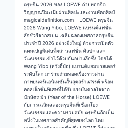
ตรุษจีน 2026 ของ LOEWE ถ่ายทอดจิต
วิญญาณปีมะเมียผ่านศิลปะและงานหัตถศิลป์
magicaldefinition.com – LOEWE ตรุษจีน
2026 Wang Yibo, LOEWE แบรนด์แฟชั่น
ลักชัวรีจากสเปน เฉลิมฉลองเทศกาลตรุษจีน
ประจำปี 2026 อย่างยิ่งใหญ่ ด้วยการเปิดตัว
แคมเปญพิเศษที่ผสานแฟชั่น ศิลปะ และ
วัฒนธรรมเข้าไว้ด้วยกันอย่างลึกซึ้ง โดยได้
Wang Yibo (หวังอี้ป๋อ) แบรนด์แอมบาสเดอร์
ระดับโลก มาร่วมถ่ายทอดเรื่องราวผ่าน
ภาพยนตร์แอนิเมชั่นสั้นสุดสร้างสรรค์ พร้อม
คอลเล็กชั่นพิเศษที่ได้รับแรงบันดาลใจจาก
นักษัตร ม้า (Year of the Horse) LOEWE
กับการเฉลิมฉลองตรุษจีนที่เชื่อมโยง
วัฒนธรรมและความร่วมสมัย ตรุษจีนถือเป็น
หนึ่งในเทศกาลสำคัญที่สุดของโลก โดย
เฉพาะในภูมิภาคเอเชีย ซึ่ง LOEWE ให้ความ