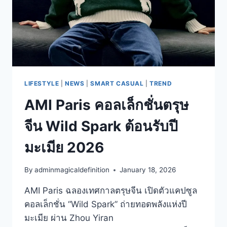
LIFESTYLE
|
NEWS
|
SMART CASUAL
|
TREND
AMI Paris คอลเล็กชั่นตรุษ
จีน Wild Spark ต้อนรับปี
มะเมีย 2026
By
adminmagicaldefinition
January 18, 2026
AMI Paris ฉลองเทศกาลตรุษจีน เปิดตัวแคปซูล
คอลเล็กชั่น “Wild Spark” ถ่ายทอดพลังแห่งปี
มะเมีย ผ่าน Zhou Yiran