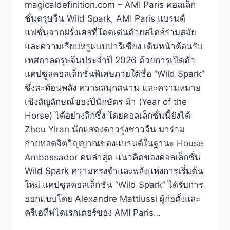
magicaldefinition.com – AMI Paris คอลเล็ก
ชั่นตรุษจีน Wild Spark, AMI Paris แบรนด์
แฟชั่นจากฝรั่งเศสที่โดดเด่นด้วยสไตล์ร่วมสมัย
และความเรียบหรูแบบปารีเซียง เดินหน้าต้อนรับ
เทศกาลตรุษจีนประจำปี 2026 ด้วยการเปิดตัว
แคปซูลคอลเล็กชั่นพิเศษภายใต้ชื่อ “Wild Spark”
ซึ่งสะท้อนพลัง ความสนุกสนาน และความหมาย
เชิงสัญลักษณ์ของปีนักษัตร ม้า (Year of the
Horse) ได้อย่างลึกซึ้ง โดยคอลเล็กชั่นนี้ยังได้
Zhou Yiran นักแสดงดาวรุ่งชาวจีน มาร่วม
ถ่ายทอดจิตวิญญาณของแบรนด์ในฐานะ House
Ambassador คนล่าสุด แนวคิดของคอลเล็กชั่น
Wild Spark ความทรงจำและพลังแห่งการเริ่มต้น
ใหม่ แคปซูลคอลเล็กชั่น “Wild Spark” ได้รับการ
ออกแบบโดย Alexandre Mattiussi ผู้ก่อตั้งและ
ครีเอทีฟไดเรกเตอร์ของ AMI Paris…