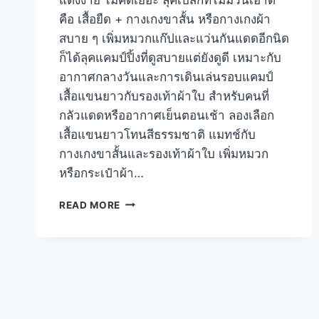
คือ เสื้อยืด + กางเกงขาสั้น หรือกางเกงผ้า
สบาย ๆ เพิ่มหมวกแก๊ปและแว่นกันแดดอีกนิด
ก็ได้ลุคแคมป์ปิ้งที่ดูสบายแต่ยังดูดี เหมาะกับ
อากาศกลางวันและการเดินเล่นรอบแคมป์
เสื้อแขนยาวกับรองเท้าผ้าใบ สำหรับคนที่
กลัวแดดหรืออากาศเย็นตอนเช้า ลองเลือก
เสื้อแขนยาวโทนสีธรรมชาติ แมทช์กับ
กางเกงขาสั้นและรองเท้าผ้าใบ เพิ่มหมวก
หรือกระเป๋าผ้า…
รวม
READ MORE
25
ไอ
เดีย
แมทช์
แฟชั่น
ชาว
แคม