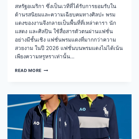
สหรัฐอเมริกา ซึ่งเป็นเวทีที่ได้รับการยอมรับใน
ด้านรสนิยมและความเฉียบคมทางศิลปะ พรม
แดงของงานจึงกลายเป็นพื้นที่ที่เหล่าดารา นัก
แสดง และศิลปิน ใช้สื่อสารตัวตนผ่านแฟชั่น
อย่างมีชั้นเชิง แฟชั่นพรมแดงที่มากกว่าความ
สวยงาม ในปี 2026 แฟชั่นบนพรมแดงไม่ได้เน้น
เพียงความหรูหราเท่านั้น…
พรม
READ MORE
แดง
CRITICS
CHOICE
AWARDS
2026
ลุ
ค
เด่น
เซ
เล